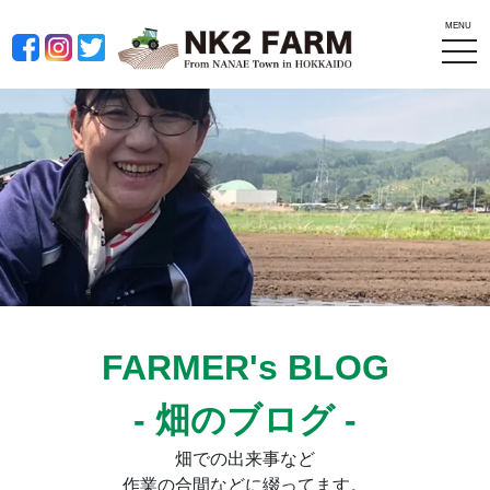
MENU
tog
nav
FARMER's BLOG
- 畑のブログ -
畑での出来事など
作業の合間などに綴ってます。