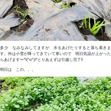
多少 なみなみしてますが 水をあげたりすると落ち着きま
す。外は小雪が降ってきていて寒いので 明日気温が上がった
らあげます〜*\(^o^)/*とりあえずは引越し完了‼︎
明日は この。。。