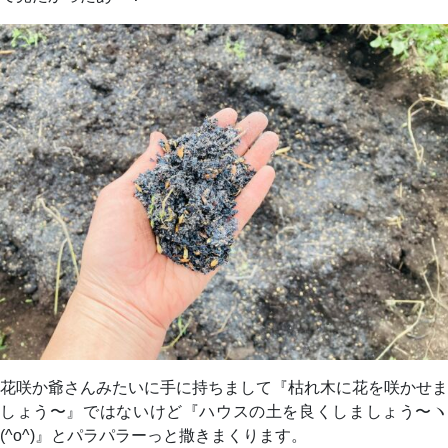
花咲か爺さんみたいに手に持ちまして『枯れ木に花を咲かせま
しょう〜』ではないけど『ハウスの土を良くしましょう〜ヽ
(^o^)』とパラパラーっと撒きまくります。