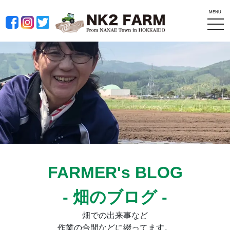
MENU
tog
nav
FARMER's BLOG
- 畑のブログ -
畑での出来事など
作業の合間などに綴ってます。