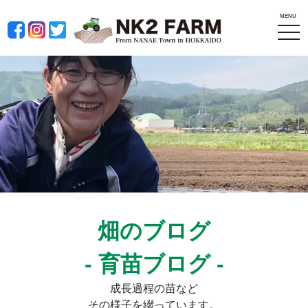
MENU
tog
nav
畑のブログ
- 育苗ブログ -
成長過程の苗など
その様子を綴っています。