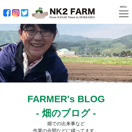
MENU
tog
nav
FARMER's BLOG
- 畑のブログ -
畑での出来事など
作業の合間などに綴ってます。