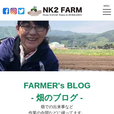
MENU
tog
nav
FARMER's BLOG
- 畑のブログ -
畑での出来事など
作業の合間などに綴ってます。