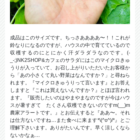
成品はこのサイズです。ちっさああああ〜！！これが
鈴なりになるのですが、ハウスの中で育てているので
収穫するのにとにかく汗ダラダラなのです。(-
_-;)NK2SHOP&カフェのサラダにはこのマイクロきゅ
うりが入っていて、お召し上がりいただいたお客様か
ら「あの小さくて丸い野菜はなんですか？」と尋ねら
れます。『マイクロきゅうりって言います』とお答え
しますと『これは買えないんですか？』とほぼ言われ
ます。『販売したいのはやまやまなのですが今はハウ
スが暑すぎて たくさん収穫できないのですm(__)m
農家アラートです。』とお伝えすると『ああ〜。それ
は仕方ないですね…また食べに来ます*\(^o^)/*』とご
理解下さいます。ありがたいんです。早く涼しくなら
ないかなぁ…