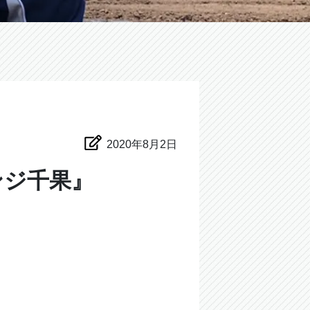
2020年8月2日
ンジ千果』