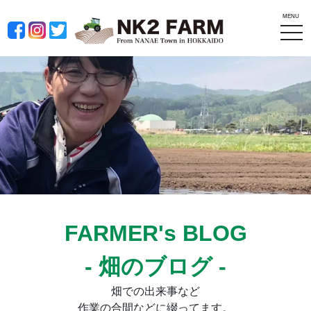
MENU
tog
nav
FARMER's BLOG
- 畑のブログ -
畑での出来事など
作業の合間などに綴ってます。