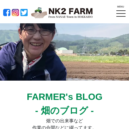
MENU
tog
nav
FARMER's BLOG
- 畑のブログ -
畑での出来事など
作業の合間などに綴ってます。