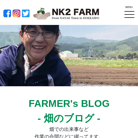
MENU
tog
nav
FARMER's BLOG
- 畑のブログ -
畑での出来事など
作業の合間などに綴ってます。