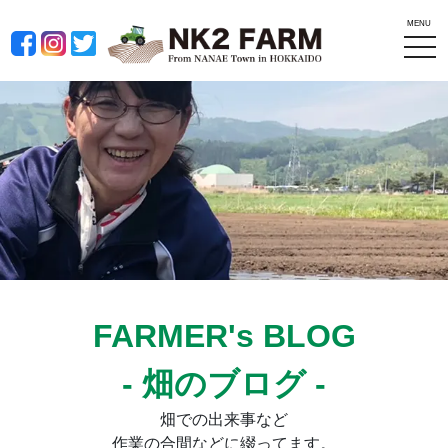
MENU
tog
nav
FARMER's BLOG
- 畑のブログ -
畑での出来事など
作業の合間などに綴ってます。