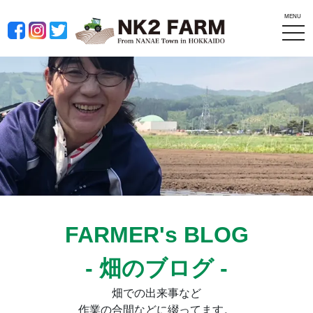
MENU
tog
nav
FARMER's BLOG
- 畑のブログ -
畑での出来事など
作業の合間などに綴ってます。