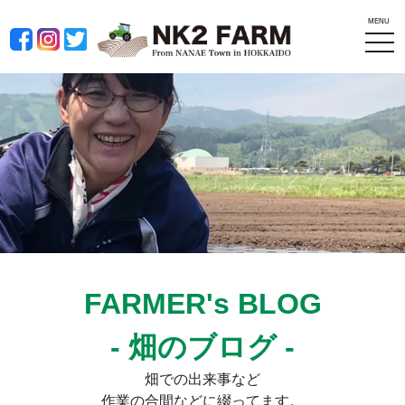
MENU
tog
nav
FARMER's BLOG
- 畑のブログ -
畑での出来事など
作業の合間などに綴ってます。