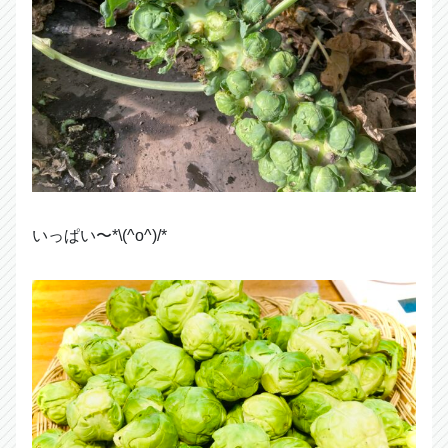
いっぱい〜*\(^o^)/*