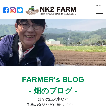
MENU
tog
nav
FARMER's BLOG
- 畑のブログ -
畑での出来事など
作業の合間などに綴ってます。