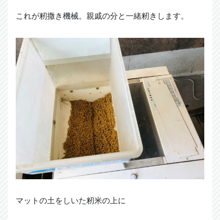
これが籾撒き機械。親戚の分と一緒籾きします。
マットの土をしいた籾米の上に