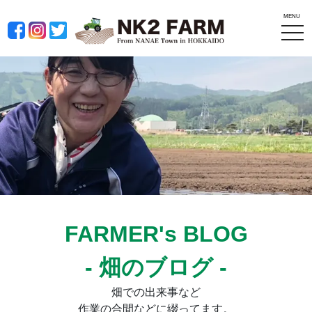
MENU
tog
nav
FARMER's BLOG
- 畑のブログ -
畑での出来事など
作業の合間などに綴ってます。