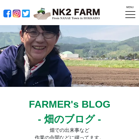
MENU
tog
nav
FARMER's BLOG
- 畑のブログ -
畑での出来事など
作業の合間などに綴ってます。