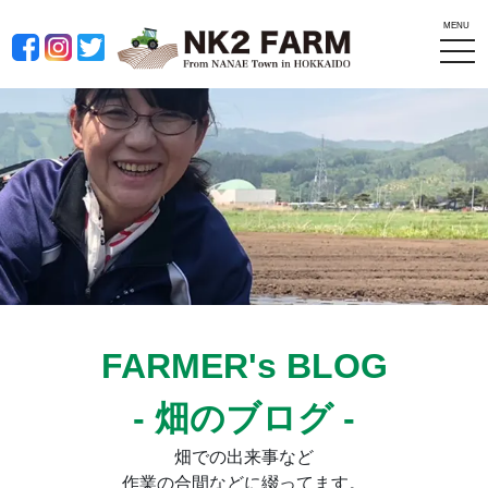
MENU
tog
nav
FARMER's BLOG
- 畑のブログ -
畑での出来事など
作業の合間などに綴ってます。